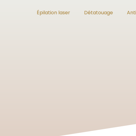
Épilation laser
Détatouage
Ant