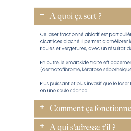
A quoi ça sert ?
Ce laser fractionné ablatif est particu
cicatrices d’acné. Il permet d’améliorer 
ridules et vergetures, avec un résultat d
En outre, le SmartXide traite efficaceme
(dermatofibrome, kératose séborheiqu
Plus puissant et plus invasif que le lase
en une seule séance.
Comment ça fonctionne
A qui s'adresse t'il ?