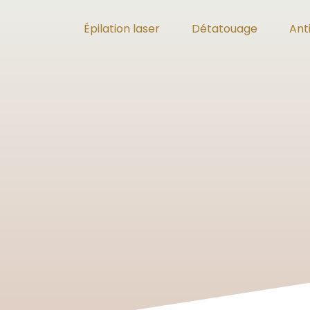
Épilation laser
Détatouage
Ant