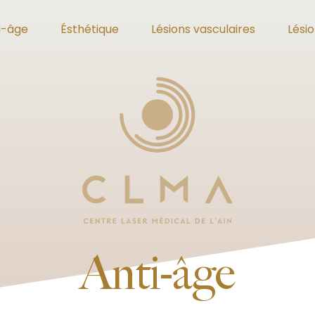
i-âge
Ésthétique
Lésions vasculaires
Lési
Anti-âge