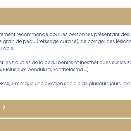
lièrement recommandé pour les personnes présentant des r
le grain de peau (relissage cutané), de corriger des lésions
urable.
nt les troubles de la peau bénins et inesthétiques sur les
e, Moluscum pendulum, xanthelasma …)
r FRAX, il implique une éviction sociale de plusieurs jours,
 ?